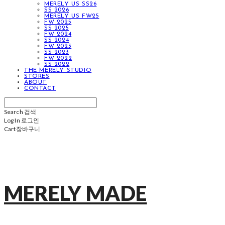
MERELY US SS26
SS 2026
MERELY US FW25
FW 2025
SS 2025
FW 2024
SS 2024
FW 2023
SS 2023
FW 2022
SS 2022
THE MERELY STUDIO
STORES
ABOUT
CONTACT
Search
검색
Log In
로그인
Cart
장바구니
MERELY MADE