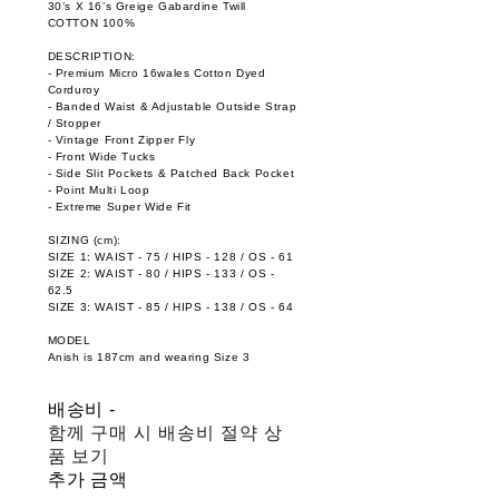
30’s X 16’s Greige Gabardine Twill
COTTON 100%
DESCRIPTION:
- Premium Micro 16wales Cotton Dyed
Corduroy
- Banded Waist & Adjustable Outside Strap
/ Stopper
- Vintage Front Zipper Fly
- Front Wide Tucks
- Side Slit Pockets & Patched Back Pocket
- Point Multi Loop
- Extreme Super Wide Fit
SIZING (cm):
SIZE 1: WAIST - 75 / HIPS - 128 / OS - 61
SIZE 2: WAIST - 80 / HIPS - 133 / OS -
62.5
SIZE 3: WAIST - 85 / HIPS - 138 / OS - 64
MODEL
Anish is 187cm and wearing Size 3
배송비
-
함께 구매 시 배송비 절약 상
품 보기
추가 금액