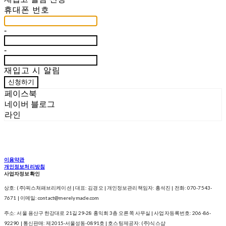
휴대폰 번호
-
-
재입고 시 알림
신청하기
페이스북
네이버 블로그
라인
이용약관
개인정보처리방침
사업자정보확인
상호: (주)픽스쳐패브리케이션 | 대표: 김경오 | 개인정보관리책임자: 흥석진 | 전화: 070-7543-
7671 | 이메일: contact@merelymade.com
주소: 서울 용산구 한강대로 21길 29-28 홍익회 3층 오른쪽 사무실 | 사업자등록번호:
206-86-
92290
| 통신판매:
제2015-서울성동-0891호
| 호스팅제공자: (주)식스샵