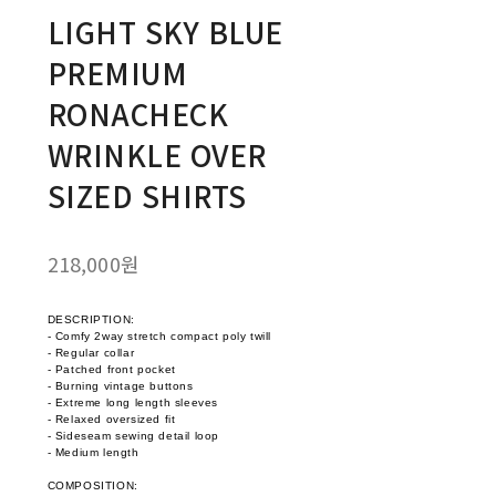
LIGHT SKY BLUE
PREMIUM
RONACHECK
WRINKLE OVER
SIZED SHIRTS
218,000원
DESCRIPTION:
- Comfy 2way stretch compact poly twill
- Regular collar
- Patched front pocket
- Burning vintage buttons
- Extreme long length sleeves
- Relaxed oversized fit
- Sideseam sewing detail loop
- Medium length
COMPOSITION: