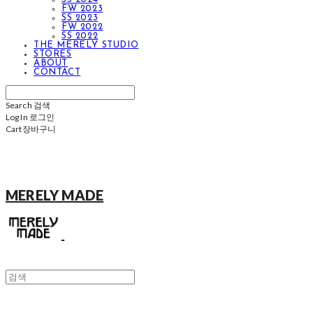
FW 2023
SS 2023
FW 2022
SS 2022
THE MERELY STUDIO
STORES
ABOUT
CONTACT
Search
검색
Log In
로그인
Cart
장바구니
MERELY MADE