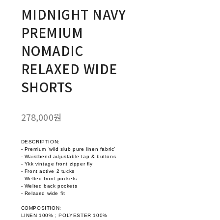
MIDNIGHT NAVY
PREMIUM
NOMADIC
RELAXED WIDE
SHORTS
278,000원
DESCRIPTION:
- Premium ‘wild slub pure linen fabric’
- Waistbend adjustable tap & buttons
- Ykk vintage front zipper fly
- Front active 2 tucks
- Welted front pockets
- Welted back pockets
- Relaxed wide fit
COMPOSITION:
LINEN 100% ; POLYESTER 100%