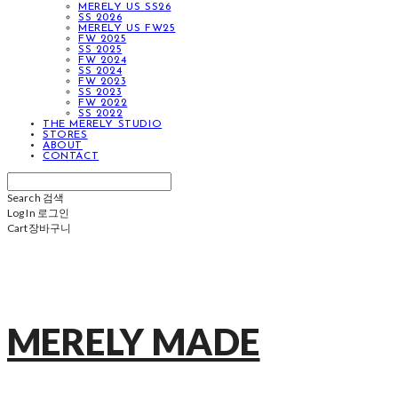
MERELY US SS26
SS 2026
MERELY US FW25
FW 2025
SS 2025
FW 2024
SS 2024
FW 2023
SS 2023
FW 2022
SS 2022
THE MERELY STUDIO
STORES
ABOUT
CONTACT
Search
검색
Log In
로그인
Cart
장바구니
MERELY MADE