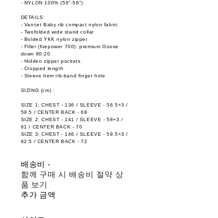
- NYLON 100% (56"-58")
DETAILS:
- Vancet Baby rib compact nylon fabric
- Twofolded wide stand collar
- Bolded YKK nylon zipper
- Filler (firepower 700): premium Goose
down 80:20
- Hidden zipper pockets
- Cropped length
- Sleeve hem rib-band finger hole
SIZING (cm) :
SIZE 1: CHEST - 136 / SLEEVE - 56.5+3 /
59.5 / CENTER BACK - 68
SIZE 2: CHEST - 141 / SLEEVE - 58+3 /
61 / CENTER BACK - 70
SIZE 3: CHEST - 146 / SLEEVE - 59.5+3 /
62.5 / CENTER BACK - 72
배송비
-
함께 구매 시 배송비 절약 상
품 보기
추가 금액