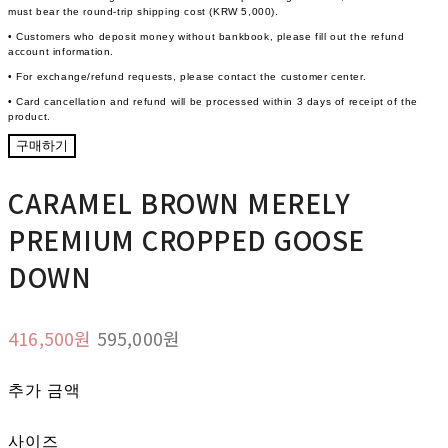
must bear the round-trip shipping cost (KRW 5,000).
• Customers who deposit money without bankbook, please fill out the refund
account information.
• For exchange/refund requests, please contact the customer center.
• Card cancellation and refund will be processed within 3 days of receipt of the
product.
구매하기
CARAMEL BROWN MERELY
PREMIUM CROPPED GOOSE
DOWN
416,500원
595,000원
추가 금액
사이즈