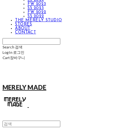
FW 2023
SS 2023
FW 2022
SS 2022
THE MERELY STUDIO
STORES
ABOUT
CONTACT
Search
검색
Log In
로그인
Cart
장바구니
MERELY MADE