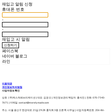
재입고 알림 신청
휴대폰 번호
-
-
재입고 시 알림
신청하기
페이스북
네이버 블로그
라인
이용약관
개인정보처리방침
사업자정보확인
상호: (주)픽스쳐패브리케이션 | 대표: 김경오 | 개인정보관리책임자: 흥석진 | 전화: 070-7543-
7671 | 이메일: contact@merelymade.com
주소: 서울 용산구 한강대로 21길 29-28 홍익회 3층 오른쪽 사무실 | 사업자등록번호:
206-86-