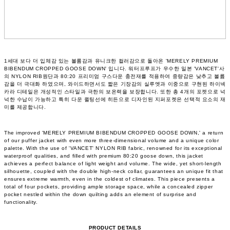
1세대 보다 더 입체감 있는 볼륨감과 유니크한 컬러감으로 돌아온 'MERELY PREMIUM
BIBENDUM CROPPED GOOSE DOWN' 입니다. 워터프루프가 우수한 일본 'VANCET'사
의 NYLON RIB원단과 80:20 프리미엄 구스다운 충전재를 적용하여 중량감은 낮추고 볼륨
감을 더 극대화 하였으며, 와이드하면서도 짧은 기장감의 실루엣과 이중으로 구현된 하이넥
카라 디테일은 개성적인 스타일과 극한의 보온력을 보장합니다. 또한 총 4개의 포켓으로 넉
넉한 수납이 가능하고 특히 다운 퀼팅선에 히든으로 디자인된 지퍼포켓은 선택적 요소의 재
미를 제공합니다.
The improved 'MERELY PREMIUM BIBENDUM CROPPED GOOSE DOWN,' a return
of our puffer jacket with even more three-dimensional volume and a unique color
palette. With the use of 'VANCET' NYLON RIB fabric, renowned for its exceptional
waterproof qualities, and filled with premium 80:20 goose down, this jacket
achieves a perfect balance of light weight and volume. The wide, yet short-length
silhouette, coupled with the double high-neck collar, guarantees an unique fit that
ensures extreme warmth, even in the coldest of climates. This piece presents a
total of four pockets, providing ample storage space, while a concealed zipper
pocket nestled within the down quilting adds an element of surprise and
functionality.
PRODUCT DETAILS