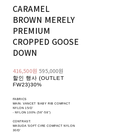
CARAMEL
BROWN MERELY
PREMIUM
CROPPED GOOSE
DOWN
416,500원
595,000원
할인 행사 (OUTLET
FW23)
30%
FABRICS
MAIN: VANCET ‘BABY RIB COMPACT
NYLON 15/D’
- NYLON 100% (56"-58")
CONTRAST:
MASUDA ‘SOFT CIRE COMPACT NYLON
30/D’