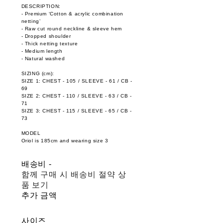
DESCRIPTION:
- Premium ‘Cotton & acrylic combination
netting’
- Raw cut round neckline & sleeve hem
- Dropped shoulder
- Thick netting texture
- Medium length
- Natural washed
SIZING (cm):
SIZE 1: CHEST - 105 / SLEEVE - 61 / CB -
69
SIZE 2: CHEST - 110 / SLEEVE - 63 / CB -
71
SIZE 3: CHEST - 115 / SLEEVE - 65 / CB -
73
MODEL
Oriol is 185cm and wearing size 3
배송비
-
함께 구매 시 배송비 절약 상
품 보기
추가 금액
사이즈