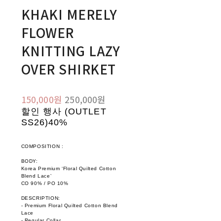
KHAKI MERELY
FLOWER
KNITTING LAZY
OVER SHIRKET
150,000원
250,000원
할인 행사 (OUTLET
SS26)
40%
COMPOSITION :
BODY:
Korea Premium ‘Floral Quilted Cotton
Blend Lace’
CO 90% / PO 10%
DESCRIPTION:
- Premium Floral Quilted Cotton Blend
Lace
- Regular Collar