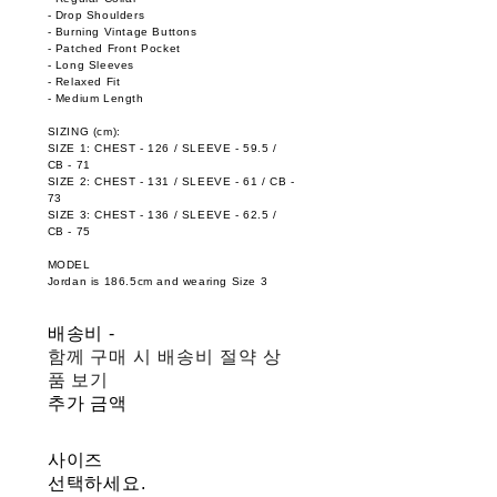
- Drop Shoulders
- Burning Vintage Buttons
- Patched Front Pocket
- Long Sleeves
- Relaxed Fit
- Medium Length
SIZING (cm):
SIZE 1: CHEST - 126 / SLEEVE - 59.5 /
CB - 71
SIZE 2: CHEST - 131 / SLEEVE - 61 / CB -
73
SIZE 3: CHEST - 136 / SLEEVE - 62.5 /
CB - 75
MODEL
Jordan is 186.5cm and wearing Size 3
배송비
-
함께 구매 시 배송비 절약 상
품 보기
추가 금액
사이즈
선택하세요.