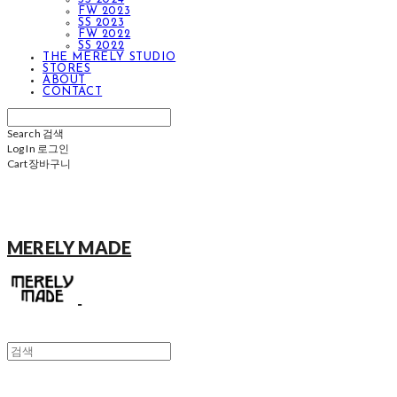
FW 2023
SS 2023
FW 2022
SS 2022
THE MERELY STUDIO
STORES
ABOUT
CONTACT
Search
검색
Log In
로그인
Cart
장바구니
MERELY MADE