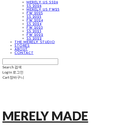
MERELY US SS26
SS 2026
MERELY US FW25
FW 2025
SS 2025
FW 2024
SS 2024
FW 2023
SS 2023
FW 2022
SS 2022
THE MERELY STUDIO
STORES
ABOUT
CONTACT
Search
검색
Log In
로그인
Cart
장바구니
MERELY MADE