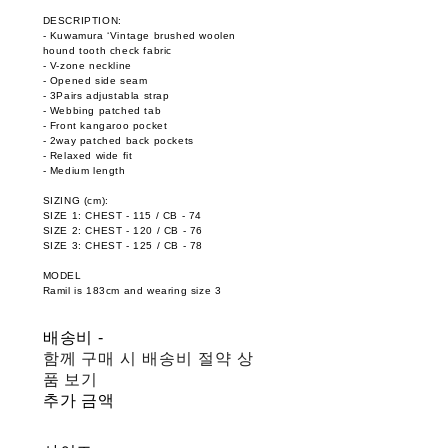
DESCRIPTION:
- Kuwamura ‘Vintage brushed woolen
hound tooth check fabric
- V-zone neckline
- Opened side seam
- 3Pairs adjustabla strap
- Webbing patched tab
- Front kangaroo pocket
- 2way patched back pockets
- Relaxed wide fit
- Medium length
SIZING (cm):
SIZE 1: CHEST - 115 / CB - 74
SIZE 2: CHEST - 120 / CB - 76
SIZE 3: CHEST - 125 / CB - 78
MODEL
Ramil is 183cm and wearing size 3
배송비
-
함께 구매 시 배송비 절약 상
품 보기
추가 금액