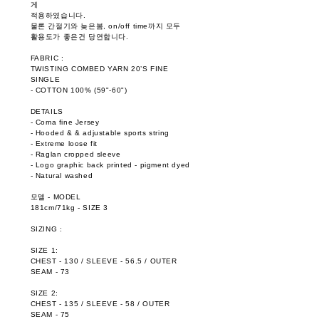
게
적용하였습니다.
물론 간절기와 늦은봄, on/off time까지 모두
활용도가 좋은건 당연합니다.
FABRIC :
TWISTING COMBED YARN 20’S FINE
SINGLE
- COTTON 100% (59"-60")
DETAILS
- Coma fine Jersey
- Hooded & & adjustable sports string
- Extreme loose fit
- Raglan cropped sleeve
- Logo graphic back printed - pigment dyed
- Natural washed
모델 - MODEL
181cm/71kg - SIZE 3
SIZING :
SIZE 1:
CHEST - 130 / SLEEVE - 56.5 / OUTER
SEAM - 73
SIZE 2:
CHEST - 135 / SLEEVE - 58 / OUTER
SEAM - 75