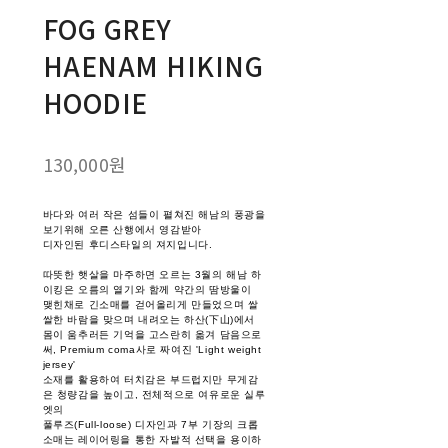
FOG GREY
HAENAM HIKING
HOODIE
130,000원
바다와 여러 작은 섬들이 펼쳐진 해남의 풍광을
보기위해 오른 산행에서 영감받아
디자인된 후디스타일의 져지입니다.
따뜻한 햇살을 마주하면 오르는 3월의 해남 하
이킹은 오름의 열기와 함께 약간의 땀방울이
맺힌채로 긴소매를 걷어올리게 만들었으며 쌀
쌀한 바람을 맞으며 내려오는 하산(下山)에서
몸이 움추러든 기억을 고스란히 옮겨 담음으로
써, Premium coma사로 짜여진 'Light weight
jersey'
소재를 활용하여 터치감은 부드럽지만 무게감
은 청량감을 높이고, 전체적으로 여유로운 실루
엣의
풀루즈(Full-loose) 디자인과 7부 기장의 크롭
소매는 레이어링을 통한 자발적 선택을 용이하