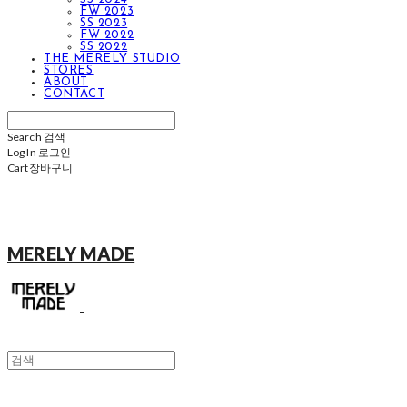
FW 2023
SS 2023
FW 2022
SS 2022
THE MERELY STUDIO
STORES
ABOUT
CONTACT
Search
검색
Log In
로그인
Cart
장바구니
MERELY MADE