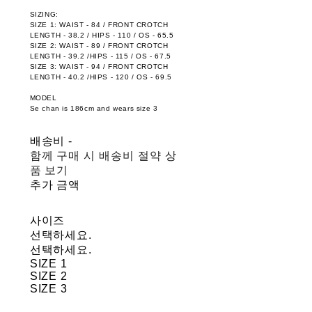
SIZING:
SIZE 1: WAIST - 84 / FRONT CROTCH
LENGTH - 38.2 / HIPS - 110 / OS - 65.5
SIZE 2: WAIST - 89 / FRONT CROTCH
LENGTH - 39.2 /HIPS - 115 / OS - 67.5
SIZE 3: WAIST - 94 / FRONT CROTCH
LENGTH - 40.2 /HIPS - 120 / OS - 69.5
MODEL
Se chan is 186cm and wears size 3
배송비
-
함께 구매 시 배송비 절약 상
품 보기
추가 금액
사이즈
선택하세요.
선택하세요.
SIZE 1
SIZE 2
SIZE 3