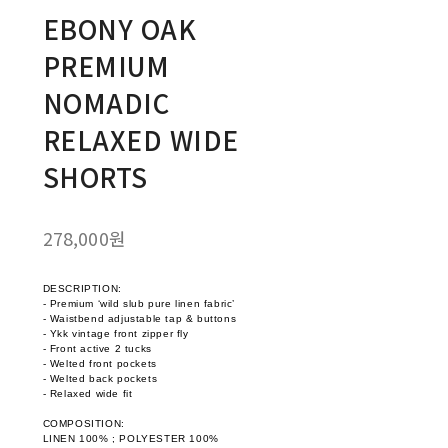
EBONY OAK
PREMIUM
NOMADIC
RELAXED WIDE
SHORTS
278,000원
DESCRIPTION:
- Premium ‘wild slub pure linen fabric’
- Waistbend adjustable tap & buttons
- Ykk vintage front zipper fly
- Front active 2 tucks
- Welted front pockets
- Welted back pockets
- Relaxed wide fit
COMPOSITION:
LINEN 100% ; POLYESTER 100%