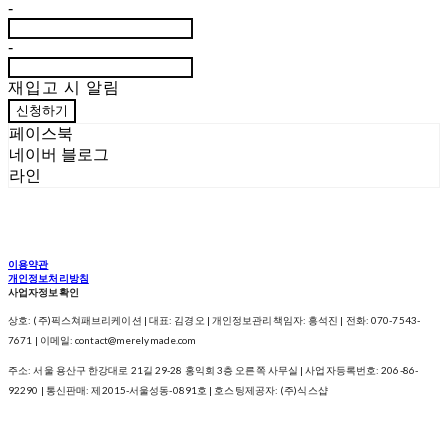
-
-
재입고 시 알림
신청하기
페이스북
네이버 블로그
라인
이용약관
개인정보처리방침
사업자정보확인
상호: (주)픽스쳐패브리케이션 | 대표: 김경오 | 개인정보관리책임자: 흥석진 | 전화: 070-7543-
7671 | 이메일: contact@merelymade.com
주소: 서울 용산구 한강대로 21길 29-28 홍익회 3층 오른쪽 사무실 | 사업자등록번호:
206-86-
92290
| 통신판매:
제2015-서울성동-0891호
| 호스팅제공자: (주)식스샵