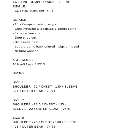
TWISTING COMBED YARN 20’S FINE
SINGLE
- COTTON 100% (59"-60")
DETAILS
- 16's Compact cotton single
- Crew neckline & adjustable sports string
- Extreme loose fit
- Drop shoulder
- Rib sleeve hem
- Logo graphic back printed - pigment dyed
- Natural washed
모델 - MODEL
181cm/71kg - SIZE 3
SIZING :
SIZE 1:
SHOULDER - 72 / CHEST - 130 / SLEEVE
- 21 / OUTER SEAM - 70/74
SIZE 2:
SHOULDER - 73.5 / CHEST - 135 /
SLEEVE - 22 / OUTER SEAM - 72/76
SIZE 3:
SHOULDER - 75 / CHEST - 140 / SLEEVE
- 23 / OUTER SEAM - 74/78