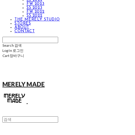
FW 2023
SS 2023
FW 2022
SS 2022
THE MERELY STUDIO
STORES
ABOUT
CONTACT
Search
검색
Log In
로그인
Cart
장바구니
MERELY MADE