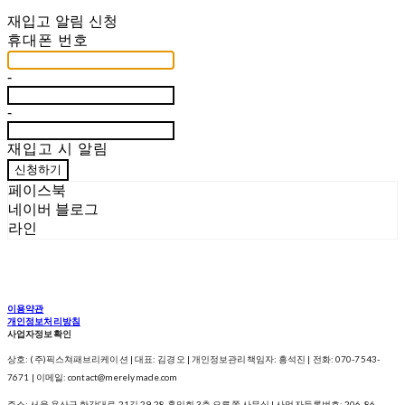
재입고 알림 신청
휴대폰 번호
-
-
재입고 시 알림
신청하기
페이스북
네이버 블로그
라인
이용약관
개인정보처리방침
사업자정보확인
상호: (주)픽스쳐패브리케이션 | 대표: 김경오 | 개인정보관리책임자: 흥석진 | 전화: 070-7543-
7671 | 이메일: contact@merelymade.com
주소: 서울 용산구 한강대로 21길 29-28 홍익회 3층 오른쪽 사무실 | 사업자등록번호:
206-86-