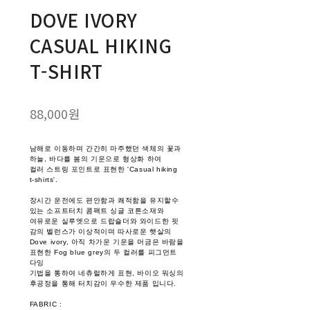
DOVE IVORY
CASUAL HIKING
T-SHIRT
88,000원
남해로 이동하며 간간히 마주했던 색체의 꽃과
하늘, 바다를 봄의 기운으로 형상화 하여
컬러 스트링 포인트로 표현한 'Casual hiking
t-shirts'.
장시간 운전에도 편안함과 쾌적함을 유지할수
있는 소프트터치 콤팩트 싱글 코튼소재와
여유로운 실루엣으로 드랍숄더와 와이드한 핏
감의 벨런스가 이상적이며 따사로운 햇살의
Dove ivory, 아직 차가운 기운을 머금은 바람을
표현한 Fog blue grey의 두 컬러를 피그먼트
다잉
기법을 통하여 네츄럴하게 표현, 바이오 워싱의
후공정을 통해 터치감이 우수한 제품 입니다.
FABRIC :