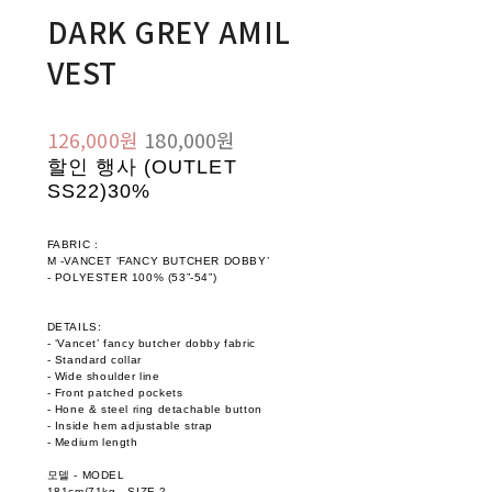
DARK GREY AMIL
VEST
126,000원
180,000원
할인 행사 (OUTLET
SS22)
30%
FABRIC :
M -VANCET ‘FANCY BUTCHER DOBBY’
- POLYESTER 100% (53”-54”)
DETAILS:
- ‘Vancet’ fancy butcher dobby fabric
- Standard collar
- Wide shoulder line
- Front patched pockets
- Hone & steel ring detachable button
- Inside hem adjustable strap
- Medium length
모델 - MODEL
181cm/71kg - SIZE 2