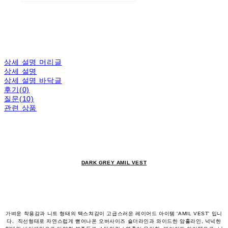
상세 설명 머리글
상세 설명
상세 설명 바닥글
후기(0)
질문(10)
관련 상품
DARK GREY AMIL VEST
가벼운 착용감과 니트 형태의 텍스쳐감이 고급스러운 레이어드 아이템 'AMIL VEST' 입니
다. 직선형태로 자연스럽게 뻗어나온 오버사이즈 숄더라인과 와이드한 암홀라인, 넉넉한