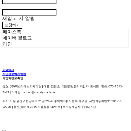
-
재입고 시 알림
신청하기
페이스북
네이버 블로그
라인
이용약관
개인정보처리방침
사업자정보확인
상호: (주)픽스쳐패브리케이션 | 대표: 김경오 | 개인정보관리책임자: 흥석진 | 전화: 070-7543-
7671 | 이메일: contact@merelymade.com
주소: 서울 용산구 한강대로 21길 29-28 홍익회 3층 오른쪽 사무실 | 사업자등록번호:
206-86-
92290
| 통신판매:
제2015-서울성동-0891호
| 호스팅제공자: (주)식스샵