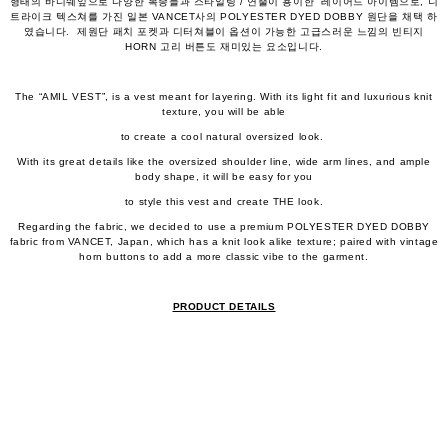
형태의 바디쉐잎으로 다양한 복종들과 스타일링 / 연출이 용이한 레이어드 아이템으로, 니
트라이크 텍스쳐를 가진 일본 VANCET사의 POLYESTER DYED DOBBY 원단을 채택 하
였습니다. 제원단 패치 포켓과 디터쳐블이 옵션이 가능한 고급스러운 느낌의 빈티지
HORN 고리 버튼도 재미있는 요소입니다.
The “AMIL VEST”, is a vest meant for layering. With its light fit and luxurious knit
texture, you will be able
to create a cool natural oversized look.
With its great details like the oversized shoulder line, wide arm lines, and ample
body shape, it will be easy for you
to style this vest and create THE look.
Regarding the fabric, we decided to use a premium POLYESTER DYED DOBBY
fabric from VANCET, Japan, which has a knit look alike texture; paired with vintage
horn buttons to add a more classic vibe to the garment.
PRODUCT DETAILS