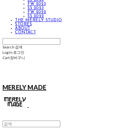
FW 2023
SS 2023
FW 2022
SS 2022
THE MERELY STUDIO
STORES
ABOUT
CONTACT
Search
검색
Log In
로그인
Cart
장바구니
MERELY MADE