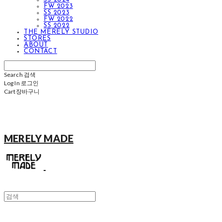
FW 2023
SS 2023
FW 2022
SS 2022
THE MERELY STUDIO
STORES
ABOUT
CONTACT
Search
검색
Log In
로그인
Cart
장바구니
MERELY MADE