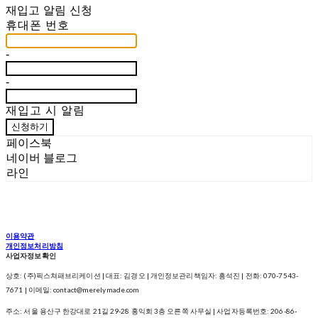
재입고 알림 신청
휴대폰 번호
-
-
재입고 시 알림
신청하기
페이스북
네이버 블로그
라인
이용약관
개인정보처리방침
사업자정보확인
상호: (주)픽스쳐패브리케이션 | 대표: 김경오 | 개인정보관리책임자: 흥석진 | 전화: 070-7543-
7671 | 이메일: contact@merelymade.com
주소: 서울 용산구 한강대로 21길 29-28 홍익회 3층 오른쪽 사무실 | 사업자등록번호:
206-86-