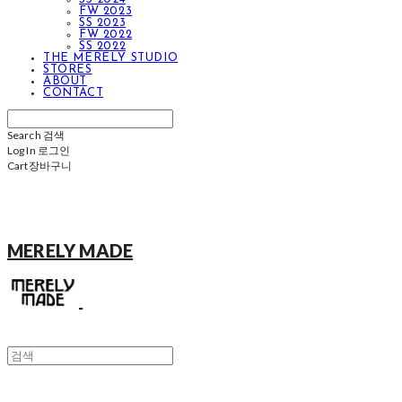
FW 2023
SS 2023
FW 2022
SS 2022
THE MERELY STUDIO
STORES
ABOUT
CONTACT
Search
검색
Log In
로그인
Cart
장바구니
MERELY MADE