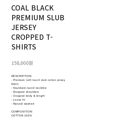
COAL BLACK
PREMIUM SLUB
JERSEY
CROPPED T-
SHIRTS
158,000원
DESCRIPTION:
- Premium ‘soft touch slub cotton jersey
fabric
- Standard round neckline
- Dropped shoulders
- Cropped body & length
- Loose fit
- Natural washed
COMPOSITION:
COTTON 100%