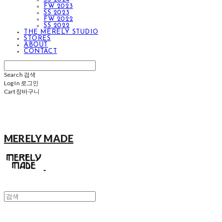
FW 2023
SS 2023
FW 2022
SS 2022
THE MERELY STUDIO
STORES
ABOUT
CONTACT
Search
검색
Log In
로그인
Cart
장바구니
MERELY MADE