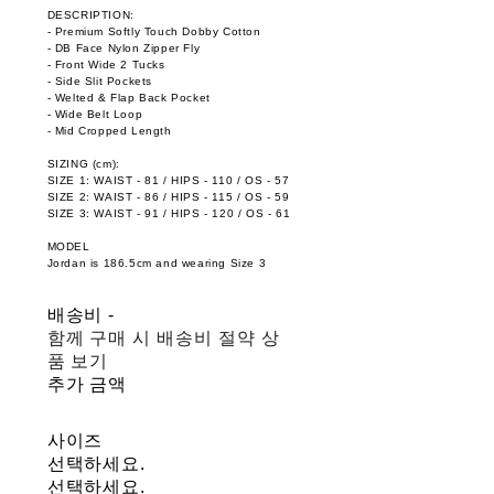
DESCRIPTION:
- Premium Softly Touch Dobby Cotton
- DB Face Nylon Zipper Fly
- Front Wide 2 Tucks
- Side Slit Pockets
- Welted & Flap Back Pocket
- Wide Belt Loop
- Mid Cropped Length
SIZING (cm):
SIZE 1: WAIST - 81 / HIPS - 110 / OS - 57
SIZE 2: WAIST - 86 / HIPS - 115 / OS - 59
SIZE 3: WAIST - 91 / HIPS - 120 / OS - 61
MODEL
Jordan is 186.5cm and wearing Size 3
배송비
-
함께 구매 시 배송비 절약 상
품 보기
추가 금액
사이즈
선택하세요.
선택하세요.