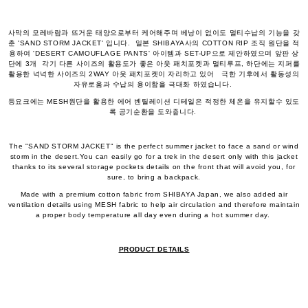
사막의 모레바람과 뜨거운 태양으로부터 케어해주며 베낭이 없이도 멀티수납의 기능을 갖
춘 'SAND STORM JACKET' 입니다. 일본 SHIBAYA사의 COTTON RIP 조직 원단을 적
용하여 'DESERT CAMOUFLAGE PANTS' 아이템과 SET-UP으로 제안하였으며 앞판 상
단에 3개 각기 다른 사이즈의 활용도가 좋은 아웃 패치포켓과 멀티루프, 하단에는 지퍼를
활용한 넉넉한 사이즈의 2WAY 아웃 패치포켓이 자리하고 있어 극한 기후에서 활동성의
자유로움과 수납의 용이함을 극대화 하였습니다.
등요크에는 MESH원단을 활용한 에어 벤틸레이션 디테일은 적정한 체온을 유지할수 있도
록 공기순환을 도와줍니다.
The "SAND STORM JACKET" is the perfect summer jacket to face a sand or wind
storm in the desert.You can easily go for a trek in the desert only with this jacket
thanks to its several storage pockets details on the front that will avoid you, for
sure, to bring a backpack.
Made with a premium cotton fabric from SHIBAYA Japan, we also added air
ventilation details using MESH fabric to help air circulation and therefore maintain
a proper body temperature all day even during a hot summer day.
PRODUCT DETAILS