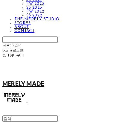
FW 2023
SS 2023
FW 2022
SS 2022
THE MERELY STUDIO
STORES
ABOUT
CONTACT
Search
검색
Log In
로그인
Cart
장바구니
MERELY MADE