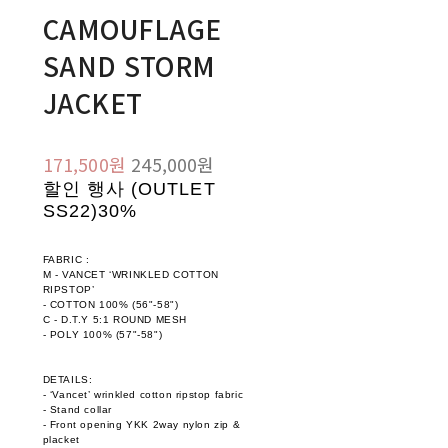
CAMOUFLAGE
SAND STORM
JACKET
171,500원
245,000원
할인 행사 (OUTLET
SS22)
30%
FABRIC :
M - VANCET ‘WRINKLED COTTON
RIPSTOP’
- COTTON 100% (56"-58")
C - D.T.Y 5:1 ROUND MESH
- POLY 100% (57"-58")
DETAILS:
- ‘Vancet’ wrinkled cotton ripstop fabric
- Stand collar
- Front opening YKK 2way nylon zip &
placket