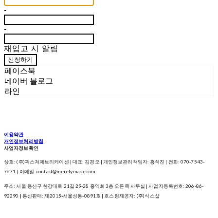
-
-
재입고 시 알림
신청하기
페이스북
네이버 블로그
라인
이용약관
개인정보처리방침
사업자정보확인
상호: (주)픽스쳐패브리케이션 | 대표: 김경오 | 개인정보관리책임자: 흥석진 | 전화: 070-7543-
7671 | 이메일: contact@merelymade.com
주소: 서울 용산구 한강대로 21길 29-28 홍익회 3층 오른쪽 사무실 | 사업자등록번호:
206-86-
92290
| 통신판매:
제2015-서울성동-0891호
| 호스팅제공자: (주)식스샵