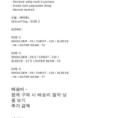
- Patched utility multi 4 pockets
- Inside hem adjustable Strap
- Natural washed
모델 - MODEL
181cm/71kg - SIZE 2
SIZING :
SIZE 1:
SHOULDER - 55 / CHEST - 115 / SLEEVE
- 26 / OUTER SEAM - 73
SIZE 2:
SHOULDER - 56,5 / CHEST - 120 /
SLEEVE - 27,5 / OUTER SEAM - 75
SIZE 3:
SHOULDER - 58 / CHEST - 125 / SLEEVE
- 29 / OUTER SEAM - 77
배송비
-
함께 구매 시 배송비 절약 상
품 보기
추가 금액