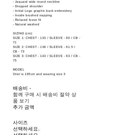
- Jaquard wide round neckline
- Dropped shoulder
- Initial Logo graphic back embroidery
- Inside brushed napping
- Relaxed loose fit
- Natural washed
SIZING (cm):
SIZE 1: CHEST - 133 / SLEEVE - 60 / CB -
71
SIZE 2: CHEST - 138 / SLEEVE - 61.5 /
CB - 73
SIZE 3: CHEST - 143 / SLEEVE - 63 / CB -
75
MODEL
Oriol is 185cm and wearing size 3
배송비
-
함께 구매 시 배송비 절약 상
품 보기
추가 금액
사이즈
선택하세요.