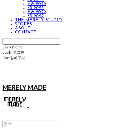
FW 2023
SS 2023
FW 2022
SS 2022
THE MERELY STUDIO
STORES
ABOUT
CONTACT
Search
검색
Log In
로그인
Cart
장바구니
MERELY MADE