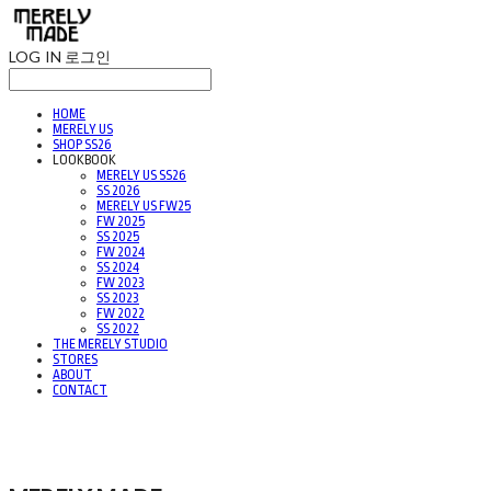
LOG IN
로그인
HOME
MERELY US
SHOP SS26
LOOKBOOK
MERELY US SS26
SS 2026
MERELY US FW25
FW 2025
SS 2025
FW 2024
SS 2024
FW 2023
SS 2023
FW 2022
SS 2022
THE MERELY STUDIO
STORES
ABOUT
CONTACT