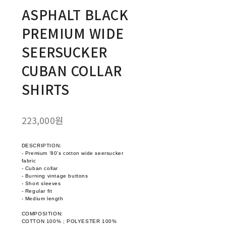
ASPHALT BLACK
PREMIUM WIDE
SEERSUCKER
CUBAN COLLAR
SHIRTS
223,000원
DESCRIPTION:
- Premium ‘80’s cotton wide seersucker
fabric
- Cuban collar
- Burning vintage buttons
- Short sleeves
- Regular fit
- Medium length
COMPOSITION:
COTTON 100% ; POLYESTER 100%