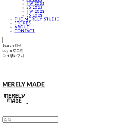
FW 2023
SS 2023
FW 2022
SS 2022
THE MERELY STUDIO
STORES
ABOUT
CONTACT
Search
검색
Log In
로그인
Cart
장바구니
MERELY MADE