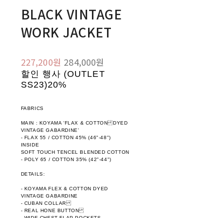
BLACK VINTAGE
WORK JACKET
227,200원
284,000원
할인 행사 (OUTLET
SS23)
20%
FABRICS
MAIN : KOYAMA ‘FLAX & COTTON DYED
VINTAGE GABARDINE’
- FLAX 55 / COTTON 45% (46"-48")
INSIDE
SOFT TOUCH TENCEL BLENDED COTTON
- POLY 65 / COTTON 35% (42"-44")
DETAILS:
- KOYAMA FLEX & COTTON DYED
VINTAGE GABARDINE
- CUBAN COLLAR
- REAL HONE BUTTON
- WIDE CHEST FLAP POCKETS