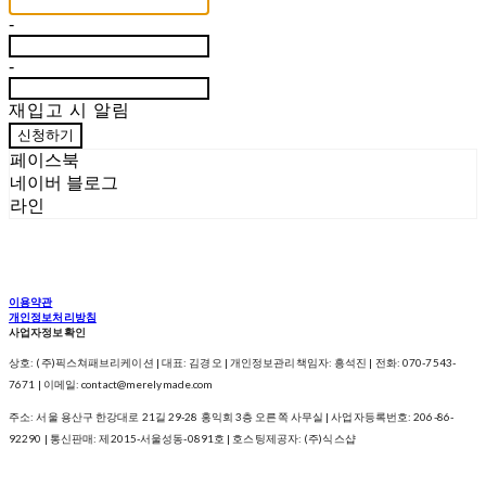
-
-
재입고 시 알림
신청하기
페이스북
네이버 블로그
라인
이용약관
개인정보처리방침
사업자정보확인
상호: (주)픽스쳐패브리케이션 | 대표: 김경오 | 개인정보관리책임자: 흥석진 | 전화: 070-7543-
7671 | 이메일: contact@merelymade.com
주소: 서울 용산구 한강대로 21길 29-28 홍익회 3층 오른쪽 사무실 | 사업자등록번호:
206-86-
92290
| 통신판매:
제2015-서울성동-0891호
| 호스팅제공자: (주)식스샵