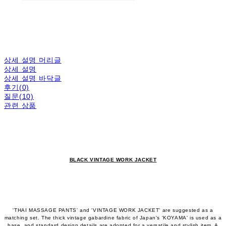
상세 설명 머리글
상세 설명
상세 설명 바닥글
후기(0)
질문(10)
관련 상품
BLACK VINTAGE WORK JACKET
'THAI MASSAGE PANTS' and 'VINTAGE WORK JACKET' are suggested as a
matching set. The thick vintage gabardine fabric of Japan's 'KOYAMA' is used as a
base, and standard design details are adopted for a versatile and stylish item. A