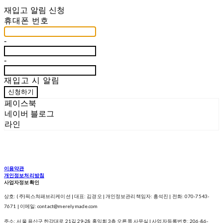
재입고 알림 신청
휴대폰 번호
-
-
재입고 시 알림
신청하기
페이스북
네이버 블로그
라인
이용약관
개인정보처리방침
사업자정보확인
상호: (주)픽스쳐패브리케이션 | 대표: 김경오 | 개인정보관리책임자: 흥석진 | 전화: 070-7543-
7671 | 이메일: contact@merelymade.com
주소: 서울 용산구 한강대로 21길 29-28 홍익회 3층 오른쪽 사무실 | 사업자등록번호:
206-86-