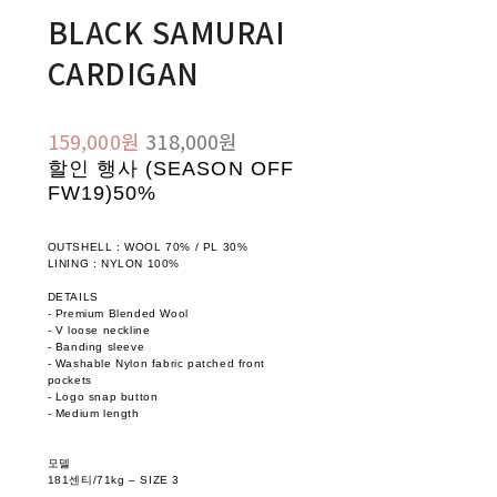
BLACK SAMURAI
CARDIGAN
159,000원
318,000원
할인 행사 (SEASON OFF
FW19)
50%
OUTSHELL : WOOL 70% / PL 30%
LINING : NYLON 100%
DETAILS
- Premium Blended Wool
- V loose neckline
- Banding sleeve
- Washable Nylon fabric patched front
pockets
- Logo snap button
- Medium length
모델
181센티/71kg – SIZE 3