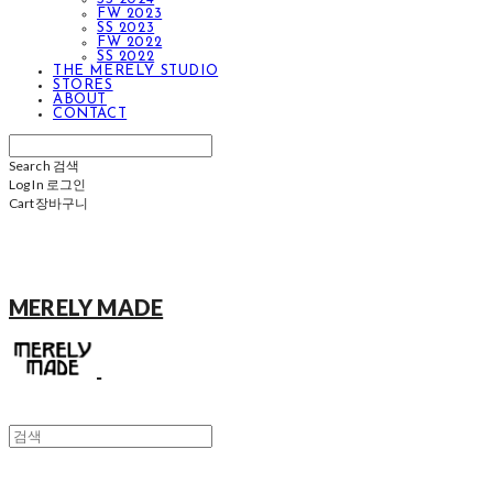
FW 2023
SS 2023
FW 2022
SS 2022
THE MERELY STUDIO
STORES
ABOUT
CONTACT
Search
검색
Log In
로그인
Cart
장바구니
MERELY MADE