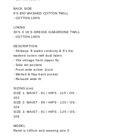
BACK SIDE
6’S BIO WASHED COTTON TWILL
- COTTON 100%
LINING
30’S X 16’S GREIGE GABARDINE TWILL
- COTTON 100%
DESCRIPTION:
- Shibaya ‘8 wales corduroy & 6’s bio
washed cotton twill dual fabric
- Ykk vintage front zipper fly
- Side slit pockets
- Front wide active 1tuck
- Welted & flap back pocket
- Relaxed wide fit
SIZING (cm):
SIZE 1: WAIST - 81 / HIPS - 115 / OS -
102
SIZE 2: WAIST - 86 / HIPS - 120 / OS -
104
SIZE 3: WAIST - 91 / HIPS - 125 / OS -
106
MODEL
Ramil is 183cm and wearing size 3