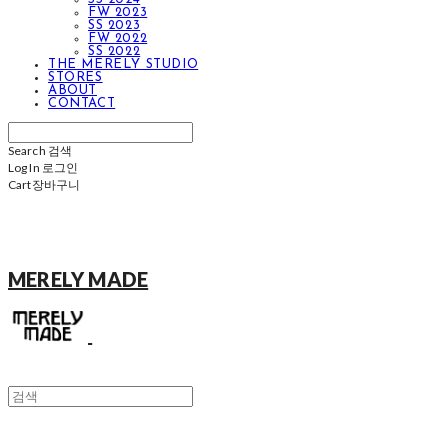
FW 2023
SS 2023
FW 2022
SS 2022
THE MERELY STUDIO
STORES
ABOUT
CONTACT
Search
검색
Log In
로그인
Cart
장바구니
MERELY MADE