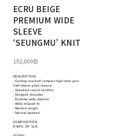
ECRU BEIGE
PREMIUM WIDE
SLEEVE
‘SEUNGMU’ KNIT
152,000원
DESCRIPTION
- Cooling touched compact high-twist yarn
‘half milano plain texture’
- Standard round neckline
- Dropped shoulder
- Extreme wide sleeves
- Wide relaxed fit
- Medium length
- Natural washed
COMPOSITION:
R 89%, NY 11%
SIZING: