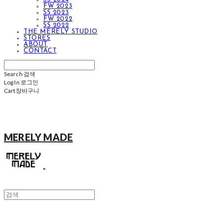
FW 2023
SS 2023
FW 2022
SS 2022
THE MERELY STUDIO
STORES
ABOUT
CONTACT
Search
검색
Log In
로그인
Cart
장바구니
MERELY MADE