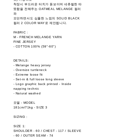
착장시 부드러운 터치가 돋보이며 네츄럴한 따
뜻함을 전해주는 OATMEAL MELANGE 컬러
와
모던하면서도 심플한 느낌의 SOLID BLACK
컬러 2 COLOR WAY로 제안됩니다.
FABRIC :
M - FRENCH MELANGE YARN
FINE JERSEY
- COTTON 100% (59"-60")
DETAILS:
- Melange heavy jersey
- Oversize turtleneck
- Extreme loose fit
- Set-in & full loose long sleeve
- Logo graphic back printed - Inside
napping technic
- Natural washed
모델 - MODEL
181cm/71kg - SIZE 3
SIZING :
SIZE 1:
SHOULDER - 60 / CHEST - 117 / SLEEVE
- 60 / OUTER SEAM - 74