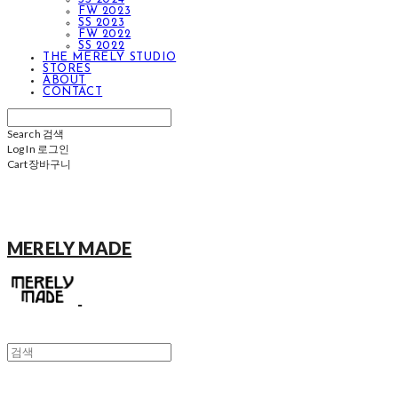
FW 2023
SS 2023
FW 2022
SS 2022
THE MERELY STUDIO
STORES
ABOUT
CONTACT
Search
검색
Log In
로그인
Cart
장바구니
MERELY MADE