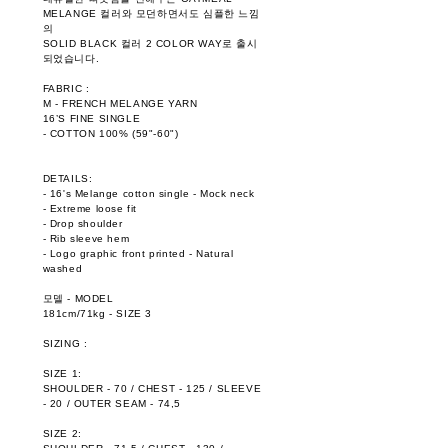
MELANGE 컬러와 모던하면서도 심플한 느낌
의
SOLID BLACK 컬러 2 COLOR WAY로 출시
되었습니다.
FABRIC :
M - FRENCH MELANGE YARN
16’S FINE SINGLE
- COTTON 100% (59"-60")
DETAILS:
- 16's Melange cotton single - Mock neck
- Extreme loose fit
- Drop shoulder
- Rib sleeve hem
- Logo graphic front printed - Natural
washed
모델 - MODEL
181cm/71kg - SIZE 3
SIZING :
SIZE 1:
SHOULDER - 70 / CHEST - 125 / SLEEVE
- 20 / OUTER SEAM - 74,5
SIZE 2: