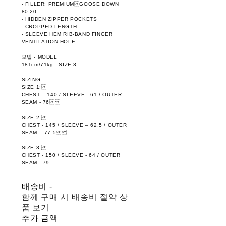
- FILLER: PREMIUM GOOSE DOWN
80:20
- HIDDEN ZIPPER POCKETS
- CROPPED LENGTH
- SLEEVE HEM RIB-BAND FINGER
VENTILATION HOLE
모델 - MODEL
181cm/71kg - SIZE 3
SIZING :
SIZE 1:
CHEST – 140 / SLEEVE - 61 / OUTER
SEAM - 76
SIZE 2:
CHEST - 145 / SLEEVE – 62.5 / OUTER
SEAM – 77.5
SIZE 3:
CHEST - 150 / SLEEVE - 64 / OUTER
SEAM - 79
배송비
-
함께 구매 시 배송비 절약 상
품 보기
추가 금액