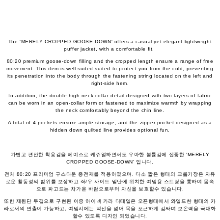
The 'MERELY CROPPED GOOSE-DOWN' offers a casual yet elegant lightweight
puffer jacket, with a comfortable fit.
80:20 premium goose-down filling and the cropped length ensure a range of free
movement. This item is well-suited suited to protect you from the cold, preventing
its penetration into the body through the fastening string located on the left and
right-side hem.
In addition, the double high-neck collar detail designed with two layers of fabric
can be worn in an open-collar form or fastened to maximize warmth by wrapping
the neck comfortably beyond the chin line.
A total of 4 pockets ensure ample storage, and the zipper pocket designed as a
hidden down quilted line provides optional fun.
가볍고 편안한 착용감을 베이스로 케쥬얼하면서도 우아한 볼륨감에 집중한 'MERELY
CROPPED GOOSE-DOWN' 입니다.
전체 80:20 프리미엄 구스다운 충전재를 적용하였으며, 다소 짧은 형태의 크롭기장은 자유
로운 활동성의 범위를 보장하고 좌/우 사이드 밑단에 위치한 여밈용 스트링을 통하여 몸속
으로 파고드는 차가운 바람으로부터 자신을 보호할수 있습니다.
또한 제원단 두겹으로 구현된 이중 하이넥 카라 디테일은 오픈형태에서 와일드한 형태의 카
라로서의 연출이 가능하고, 여밈시에는 턱선을 넘어 목을 포근하게 감싸며 보온력을 극대화
할수 있도록 디자인 되었습니다.