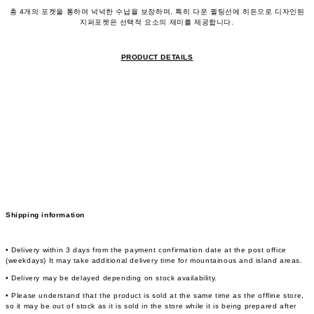
총 4개의 포켓을 통하여 넉넉한 수납을 보장하며, 특히 다운 퀼팅선에 히든으로 디자인된
지퍼포켓은 선택적 요소의 재미를 제공합니다.
PRODUCT DETAILS
Shipping information
• Delivery within 3 days from the payment confirmation date at the post office
(weekdays) It may take additional delivery time for mountainous and island areas.
• Delivery may be delayed depending on stock availability.
• Please understand that the product is sold at the same time as the offline store,
so it may be out of stock as it is sold in the store while it is being prepared after