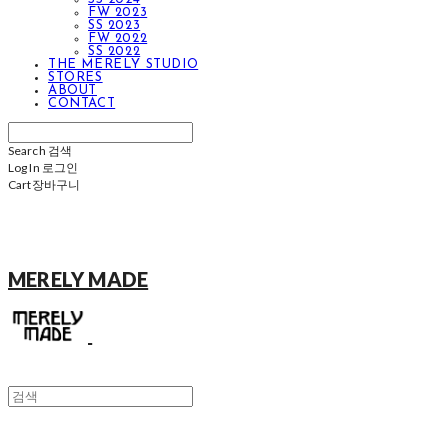
FW 2023
SS 2023
FW 2022
SS 2022
THE MERELY STUDIO
STORES
ABOUT
CONTACT
Search
검색
Log In
로그인
Cart
장바구니
MERELY MADE