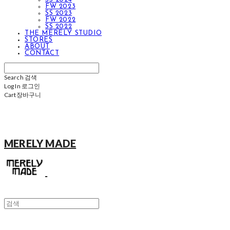
FW 2023
SS 2023
FW 2022
SS 2022
THE MERELY STUDIO
STORES
ABOUT
CONTACT
Search
검색
Log In
로그인
Cart
장바구니
MERELY MADE