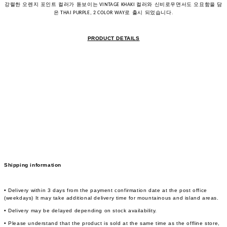
강렬한
오렌지
포인트
컬러가
돋보이는
컬러와
신비로우면서도
오묘함을
담
VINTAGE KHAKI
은
로
출시
되었습니다
THAI PURPLE, 2 COLOR WAY
.
PRODUCT DETAILS
Shipping information
• Delivery within 3 days from the payment confirmation date at the post office
(weekdays) It may take additional delivery time for mountainous and island areas.
• Delivery may be delayed depending on stock availability.
• Please understand that the product is sold at the same time as the offline store,