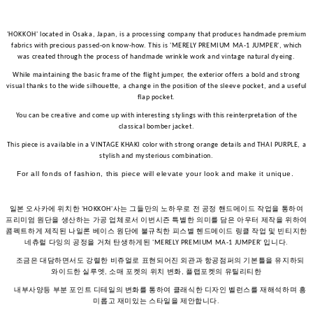
'HOKKOH' located in Osaka, Japan, is a processing company that produces handmade premium
fabrics with precious passed-on know-how. This is 'MERELY PREMIUM MA-1 JUMPER', which
was created through the process of handmade wrinkle work and vintage natural dyeing.
While maintaining the basic frame of the flight jumper, the exterior offers a bold and strong
visual thanks to the wide silhouette, a change in the position of the sleeve pocket, and a useful
flap pocket.
You can be creative and come up with interesting stylings with this reinterpretation of the
classical bomber jacket.
This piece is available in a VINTAGE KHAKI color with strong orange details and THAI PURPLE, a
stylish and mysterious combination.
For all fonds of fashion, this piece will elevate your look and make it unique.
일본
오사카에
위치한
사는
그들만의
노하우로
전
공정
핸드메이드
작업을
통하여
'HOKKOH'
프리미엄
원단을
생산하는
가공
업체로서
이번시즌
특별한
의미를
담은
아우터
제작을
위하여
콤펙트하게
제직된
나일론
베이스
원단에
불규칙한
피스별
헨드메이드
링클
작업
및
빈티지한
네츄럴
다잉의
공정을
거쳐
탄생하게된
입니다
'MERELY PREMIUM MA-1 JUMPER'
.
조금은
대담하면서도
강렬한
비쥬얼로
표현되어진
외관과
항공점퍼의
기본틀을
유지하되
와이드한
실루엣
소매
포켓의
위치
변화
플랩포켓의
유틸리티한
,
,
내부사양등
부분
포인트
디테일의
변화를
통하여
클래식한
디자인
벨런스를
재해석하며
흥
미롭고
재미있는
스타일을
제안합니다
.