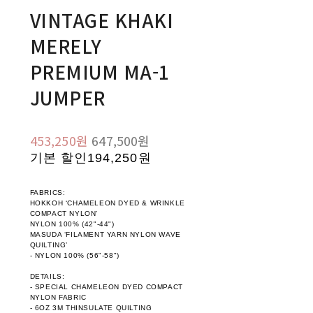
VINTAGE KHAKI
MERELY
PREMIUM MA-1
JUMPER
453,250원
647,500원
기본 할인
194,250원
FABRICS:
HOKKOH ‘CHAMELEON DYED & WRINKLE
COMPACT NYLON’
NYLON 100% (42"-44")
MASUDA ‘FILAMENT YARN NYLON WAVE
QUILTING’
- NYLON 100% (56"-58")
DETAILS:
- SPECIAL CHAMELEON DYED COMPACT
NYLON FABRIC
- 6OZ 3M THINSULATE QUILTING