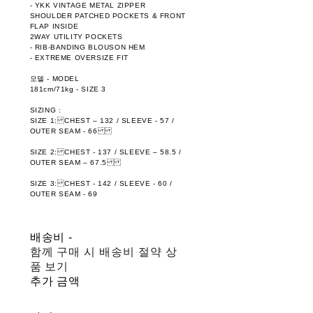
- YKK VINTAGE METAL ZIPPER
SHOULDER PATCHED POCKETS & FRONT
FLAP INSIDE
2WAY UTILITY POCKETS
- RIB-BANDING BLOUSON HEM
- EXTREME OVERSIZE FIT
모델 - MODEL
181cm/71kg - SIZE 3
SIZING :
SIZE 1: CHEST – 132 / SLEEVE - 57 /
OUTER SEAM - 66
SIZE 2: CHEST - 137 / SLEEVE – 58.5 /
OUTER SEAM – 67.5
SIZE 3: CHEST - 142 / SLEEVE - 60 /
OUTER SEAM - 69
배송비
-
함께 구매 시 배송비 절약 상
품 보기
추가 금액