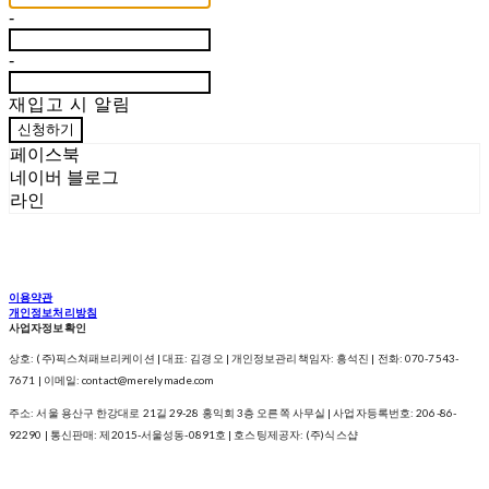
-
-
재입고 시 알림
신청하기
페이스북
네이버 블로그
라인
이용약관
개인정보처리방침
사업자정보확인
상호: (주)픽스쳐패브리케이션 | 대표: 김경오 | 개인정보관리책임자: 흥석진 | 전화: 070-7543-
7671 | 이메일: contact@merelymade.com
주소: 서울 용산구 한강대로 21길 29-28 홍익회 3층 오른쪽 사무실 | 사업자등록번호:
206-86-
92290
| 통신판매:
제2015-서울성동-0891호
| 호스팅제공자: (주)식스샵