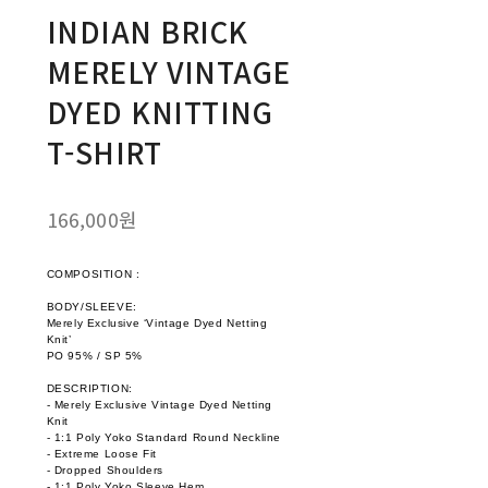
INDIAN BRICK
MERELY VINTAGE
DYED KNITTING
T-SHIRT
166,000원
COMPOSITION :
BODY/SLEEVE:
Merely Exclusive ‘Vintage Dyed Netting
Knit’
PO 95% / SP 5%
DESCRIPTION:
- Merely Exclusive Vintage Dyed Netting
Knit
- 1:1 Poly Yoko Standard Round Neckline
- Extreme Loose Fit
- Dropped Shoulders
- 1:1 Poly Yoko Sleeve Hem