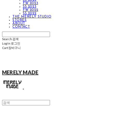
FW 2023
SS 2023
FW 2022
SS 2022
THE MERELY STUDIO
STORES
ABOUT
CONTACT
Search
검색
Log In
로그인
Cart
장바구니
MERELY MADE