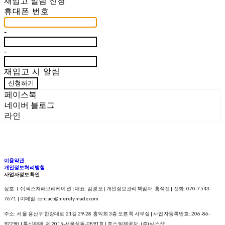
재입고 알림 신청
휴대폰 번호
-
-
재입고 시 알림
신청하기
페이스북
네이버 블로그
라인
이용약관
개인정보처리방침
사업자정보확인
상호: (주)픽스쳐패브리케이션 | 대표: 김경오 | 개인정보관리책임자: 흥석진 | 전화: 070-7543-
7671 | 이메일: contact@merelymade.com
주소: 서울 용산구 한강대로 21길 29-28 홍익회 3층 오른쪽 사무실 | 사업자등록번호:
206-86-
92290
| 통신판매:
제2015-서울성동-0891호
| 호스팅제공자: (주)식스샵