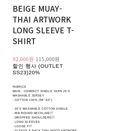
BEIGE MUAY-
THAI ARTWORK
LONG SLEEVE T-
SHIRT
92,000원
115,000원
할인 행사 (OUTLET
SS23)
20%
FABRICS
MAIN : COMPACT SINGLE YARN 20’S
WASHABLE JERSEY
- COTTON 100% (58"-60")
- 20'S WASHABLE COTTON SINGLE
- RIB ROUND NECKLINE
- DROPPED SHOULDERS
- LONG SLEEVES
- LOOSE FIT
- SLEEVE & BACK THAI MOOD ARTWORK