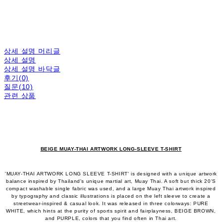
상세 설명 머리글
상세 설명
상세 설명 바닥글
후기(0)
질문(10)
관련 상품
BEIGE MUAY-THAI ARTWORK LONG-SLEEVE T-SHIRT
​​​​'MUAY-THAI ARTWORK LONG SLEEVE T-SHIRT' is designed with a unique artwork
balance inspired by Thailand's unique martial art, Muay Thai. A soft but thick 20'S
compact washable single fabric was used, and a large Muay Thai artwork inspired
by typography and classic illustrations is placed on the left sleeve to create a
streetwear-inspired & casual look. It was released in three colorways: PURE
WHITE, which hints at the purity of sports spirit and fairplayness, BEIGE BROWN,
and PURPLE, colors that you find often in Thai art.