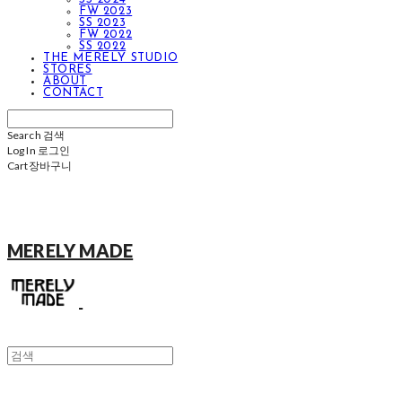
FW 2023
SS 2023
FW 2022
SS 2022
THE MERELY STUDIO
STORES
ABOUT
CONTACT
Search
검색
Log In
로그인
Cart
장바구니
MERELY MADE