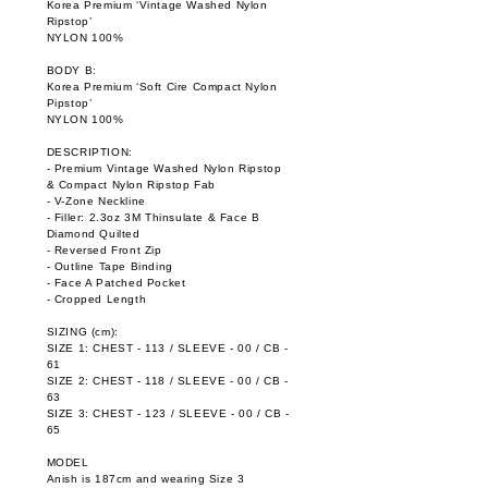
Korea Premium ‘Vintage Washed Nylon
Ripstop’
NYLON 100%
BODY B:
Korea Premium ‘Soft Cire Compact Nylon
Pipstop’
NYLON 100%
DESCRIPTION:
- Premium Vintage Washed Nylon Ripstop
& Compact Nylon Ripstop Fab
- V-Zone Neckline
- Filler: 2.3oz 3M Thinsulate & Face B
Diamond Quilted
- Reversed Front Zip
- Outline Tape Binding
- Face A Patched Pocket
- Cropped Length
SIZING (cm):
SIZE 1: CHEST - 113 / SLEEVE - 00 / CB -
61
SIZE 2: CHEST - 118 / SLEEVE - 00 / CB -
63
SIZE 3: CHEST - 123 / SLEEVE - 00 / CB -
65
MODEL
Anish is 187cm and wearing Size 3