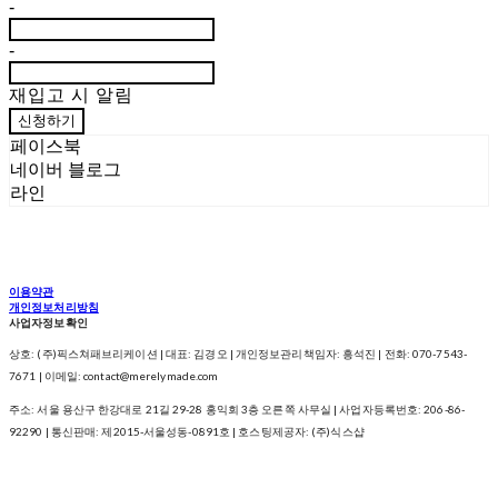
-
-
재입고 시 알림
신청하기
페이스북
네이버 블로그
라인
이용약관
개인정보처리방침
사업자정보확인
상호: (주)픽스쳐패브리케이션 | 대표: 김경오 | 개인정보관리책임자: 흥석진 | 전화: 070-7543-
7671 | 이메일: contact@merelymade.com
주소: 서울 용산구 한강대로 21길 29-28 홍익회 3층 오른쪽 사무실 | 사업자등록번호:
206-86-
92290
| 통신판매:
제2015-서울성동-0891호
| 호스팅제공자: (주)식스샵