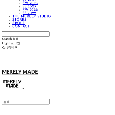
FW 2023
SS 2023
FW 2022
SS 2022
THE MERELY STUDIO
STORES
ABOUT
CONTACT
Search
검색
Log In
로그인
Cart
장바구니
MERELY MADE